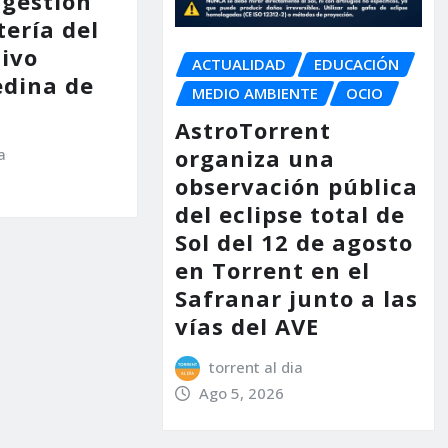
 gestión
tería del
tivo
ACTUALIDAD
EDUCACIÓN
dina de
MEDIO AMBIENTE
OCIO
AstroTorrent
organiza una
a
observación pública
del eclipse total de
Sol del 12 de agosto
en Torrent en el
Safranar junto a las
vías del AVE
torrent al dia
Ago 5, 2026