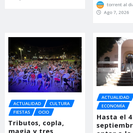
torrent al di
Ago 7, 2026
ACTUALIDAD
ACTUALIDAD
CULTURA
ECONOMÍA
FIESTAS
OCIO
Hasta el 4
Tributos, copla,
septiembr
magia y tres