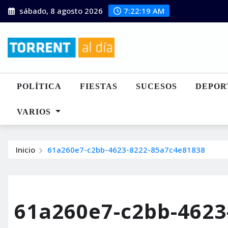
Saltar
sábado, 8 agosto 2026
7:22:20 AM
al
contenido
POLÍTICA
FIESTAS
SUCESOS
DEPOR
VARIOS
Inicio
61a260e7-c2bb-4623-8222-85a7c4e81838
61a260e7-c2bb-4623