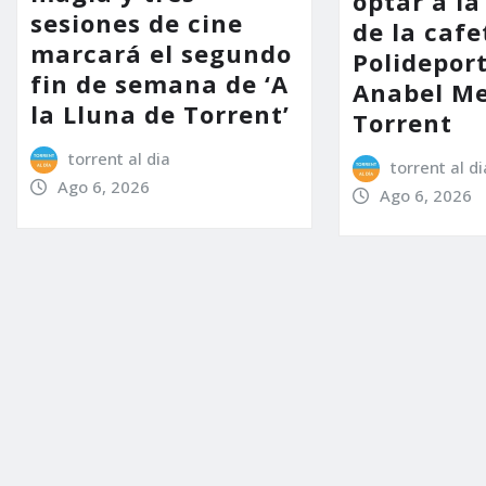
optar a la
sesiones de cine
de la cafe
marcará el segundo
Polidepor
fin de semana de ‘A
Anabel Me
la Lluna de Torrent’
Torrent
torrent al dia
torrent al di
Ago 6, 2026
Ago 6, 2026