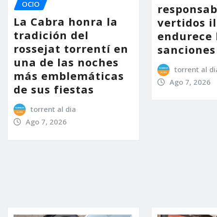
OCIO
responsab
La Cabra honra la
vertidos i
tradición del
endurece 
rossejat torrentí en
sanciones
una de las noches
torrent al di
más emblemáticas
Ago 7, 2026
de sus fiestas
torrent al dia
Ago 7, 2026