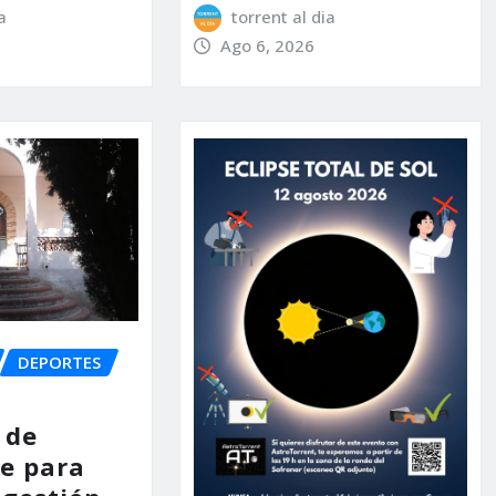
a
torrent al dia
Ago 6, 2026
DEPORTES
 de
e para