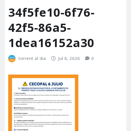
34f5fe10-6f76-
42f5-86a5-
1dea16152a30
torrent al dia
Jul 6, 2026
0