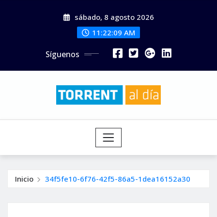
Saltar
sábado, 8 agosto 2026
al
contenido
11:22:10 AM
Síguenos
Inicio
34f5fe10-6f76-42f5-86a5-1dea16152a30