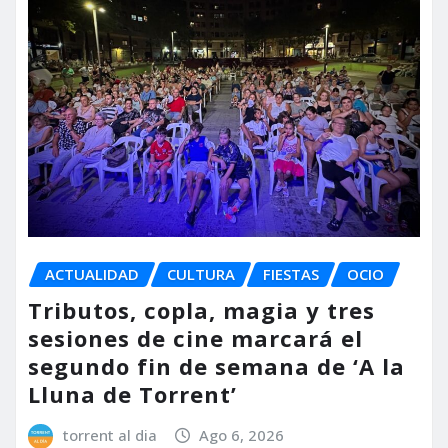
ACTUALIDAD
CULTURA
FIESTAS
OCIO
Tributos, copla, magia y tres
sesiones de cine marcará el
segundo fin de semana de ‘A la
Lluna de Torrent’
torrent al dia
Ago 6, 2026