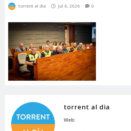
torrent al dia
Jul 6, 2026
0
torrent al dia
Web: