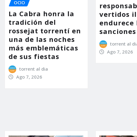
OCIO
responsab
La Cabra honra la
vertidos i
tradición del
endurece 
rossejat torrentí en
sanciones
una de las noches
torrent al di
más emblemáticas
Ago 7, 2026
de sus fiestas
torrent al dia
Ago 7, 2026