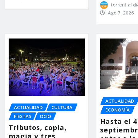
torrent al di
Ago 7, 2026
ACTUALIDAD
ACTUALIDAD
CULTURA
ECONOMÍA
FIESTAS
OCIO
Hasta el 4
Tributos, copla,
septiembr
magia y tres