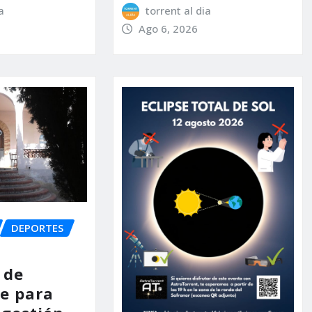
a
torrent al dia
Ago 6, 2026
DEPORTES
 de
e para