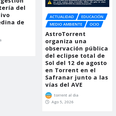
 gestión
tería del
tivo
ACTUALIDAD
EDUCACIÓN
dina de
MEDIO AMBIENTE
OCIO
AstroTorrent
organiza una
a
observación pública
del eclipse total de
Sol del 12 de agosto
en Torrent en el
Safranar junto a las
vías del AVE
torrent al dia
Ago 5, 2026