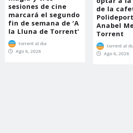
optar a la
sesiones de cine
de la cafe
marcará el segundo
Polidepor
fin de semana de ‘A
Anabel Me
la Lluna de Torrent’
Torrent
torrent al dia
torrent al di
Ago 6, 2026
Ago 6, 2026