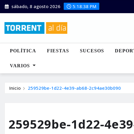
Saltar
sábado, 8 agosto 2026
5:18:39 PM
al
contenido
POLÍTICA
FIESTAS
SUCESOS
DEPOR
VARIOS
Inicio
259529be-1d22-4e39-ab68-2c94ae30b090
259529be-1d22-4e39