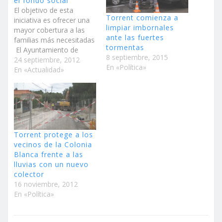
el fondo social
El objetivo de esta
Torrent comienza a
iniciativa es ofrecer una
limpiar imbornales
mayor cobertura a las
ante las fuertes
familias más necesitadas
tormentas
El Ayuntamiento de
8 septiembre, 2015
Torrent ha renovado el
24 septiembre, 2012
En «Política»
alcantarillado de la
En «Actualidad»
ciudad, colectores e
imbornales en diferentes
calles De un informe de
la empresa Aigües de
l’Horta se desprenden
datos como la limpieza
Torrent protege a los
de más de…
vecinos de la Colonia
Blanca frente a las
lluvias con un nuevo
colector
16 noviembre, 2012
En «Política»