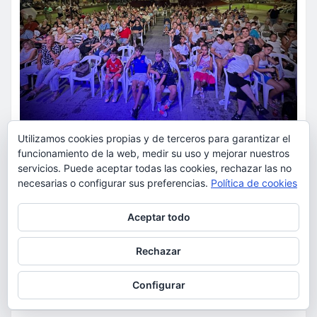
Utilizamos cookies propias y de terceros para garantizar el
ACTUALIDAD
CULTURA
FIESTAS
OCIO
funcionamiento de la web, medir su uso y mejorar nuestros
servicios. Puede aceptar todas las cookies, rechazar las no
Tributos, copla, magia y tres
necesarias o configurar sus preferencias.
Política de cookies
sesiones de cine marcará el
Privacidad y cookies: este sitio usa cookies. Si continúas navegando
segundo fin de semana de ‘A la
Aceptar todo
por él, aceptas su uso.
Lluna de Torrent’
Para obtener más información, incluido cómo gestionar las cookies,
Rechazar
consulta:
Política de cookies
torrent al dia
Ago 6, 2026
Configurar