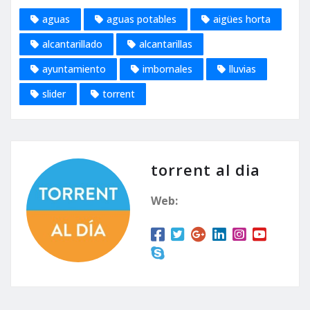
aguas
aguas potables
aigües horta
alcantarillado
alcantarillas
ayuntamiento
imbornales
lluvias
slider
torrent
torrent al dia
Web: