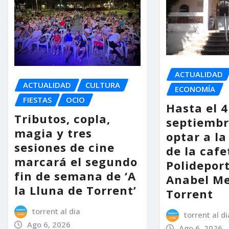
ACTUALIDAD
ACTUALIDAD
CULTURA
ECONOMÍA
FIESTAS
OCIO
Hasta el 4
Tributos, copla,
septiembr
magia y tres
optar a la
sesiones de cine
de la cafe
marcará el segundo
Polidepor
fin de semana de ‘A
Anabel Me
la Lluna de Torrent’
Torrent
torrent al dia
torrent al di
Ago 6, 2026
Ago 6, 2026