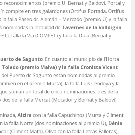
tro reconocimientos (premio Ü, Bernat y Baldoví, Portal y
tín compite en tres galardones (Ortifus Portada, Ortifus
la falla Paseo dr. Alemán – Mercado (premio Ü) y la falla
as nominadas la localidad de
Tavernes de la Valldigna
:
T), falla la Via (COMFET) y falla la Dula (Bernat y
uerto de Sagunto
. En cuanto al municipio de l’Horta
a Toledo (premio Malva) y la falla Cronista Vicent
 del Puerto de Sagunto están nominadas al premio
ambién en el premio Murta), la falla Luis Cendoya y la
que suman un total de cinco nominaciones: tres de la
 dos de la falla Mercat (Mocador y Bernat y Baldoví).
ominada,
Alzira
con la falla Capuchinos (Murta y Climent
n la falla Norte (dos nominaciones al premio Ü),
Dénia
adar (Climent Mata), Oliva con la falla Letras Falleras),