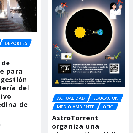
DEPORTES
 de
e para
 gestión
tería del
tivo
ACTUALIDAD
EDUCACIÓN
dina de
MEDIO AMBIENTE
OCIO
AstroTorrent
organiza una
a