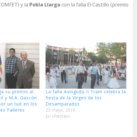
 COMFET) y la
Pobla Llarga
con la falla El Castillo (premio
a su premio al
La falla Avinguda II Tram celebra la
ntil y M.A. Gascón
fiesta de la Virgen de los
or un tuit en los
Desamparados
res Falleres
23 mayo, 2016
En «Fiestas»