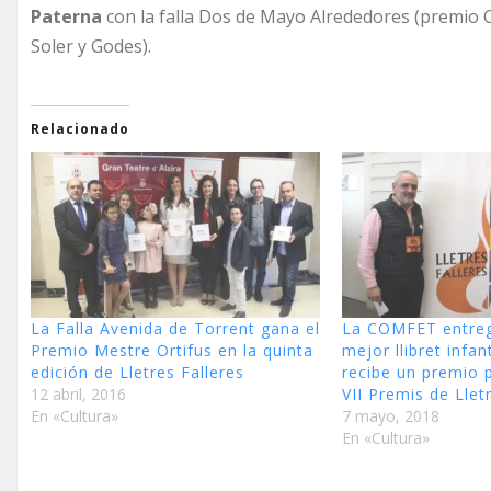
Paterna
con la falla Dos de Mayo Alrededores (premio
Soler y Godes).
Relacionado
La Falla Avenida de Torrent gana el
La COMFET entreg
Premio Mestre Ortifus en la quinta
mejor llibret infa
edición de Lletres Falleres
recibe un premio p
12 abril, 2016
VII Premis de Llet
En «Cultura»
7 mayo, 2018
En «Cultura»