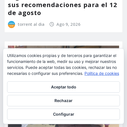
sus recomendaciones para el 12
de agosto
torrent al dia
Ago 9, 2026
Utilizamos cookies propias y de terceros para garantizar el
funcionamiento de la web, medir su uso y mejorar nuestros
servicios. Puede aceptar todas las cookies, rechazar las no
necesarias o configurar sus preferencias.
Política de cookies
Privacidad y cookies: este sitio usa cookies. Si continúas navegando
Aceptar todo
por él, aceptas su uso.
Para obtener más información, incluido cómo gestionar las cookies,
Rechazar
consulta:
Política de cookies
Configurar