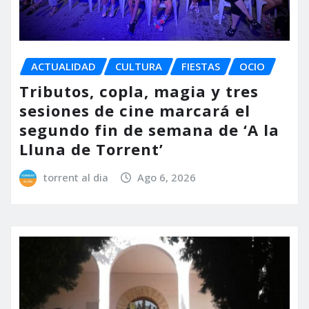
ACTUALIDAD
CULTURA
FIESTAS
OCIO
Tributos, copla, magia y tres
sesiones de cine marcará el
segundo fin de semana de ‘A la
Lluna de Torrent’
torrent al dia
Ago 6, 2026