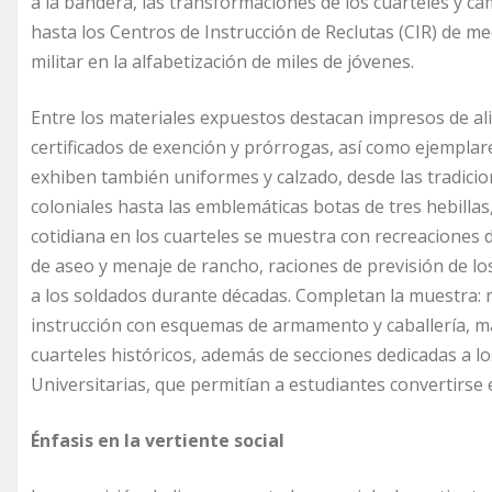
a la bandera, las transformaciones de los cuarteles y
hasta los Centros de Instrucción de Reclutas (CIR) de me
militar en la alfabetización de miles de jóvenes.
Entre los materiales expuestos destacan impresos de alis
certificados de exención y prórrogas, así como ejemplares
exhiben también uniformes y calzado, desde las tradic
coloniales hasta las emblemáticas botas de tres hebillas
cotidiana en los cuarteles se muestra con recreaciones d
de aseo y menaje de rancho, raciones de previsión de lo
a los soldados durante décadas. Completan la muestra: ma
instrucción con esquemas de armamento y caballería, mat
cuarteles históricos, además de secciones dedicadas a lo
Universitarias, que permitían a estudiantes convertirse en
Énfasis en la vertiente social