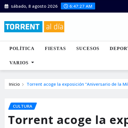
Saltar
sábado, 8 agosto 2026
6:47:28 AM
al
contenido
POLÍTICA
FIESTAS
SUCESOS
DEPOR
VARIOS
Inicio
Torrent acoge la exposición “Aniversario de la M
CULTURA
Torrent acoge la ex