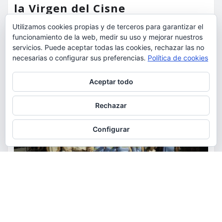
la Virgen del Cisne
Utilizamos cookies propias y de terceros para garantizar el
torrent al dia
Ago 9, 2026
funcionamiento de la web, medir su uso y mejorar nuestros
servicios. Puede aceptar todas las cookies, rechazar las no
necesarias o configurar sus preferencias.
Política de cookies
Privacidad y cookies: este sitio usa cookies. Si continúas navegando
Aceptar todo
por él, aceptas su uso.
Para obtener más información, incluido cómo gestionar las cookies,
Rechazar
consulta:
Política de cookies
Configurar
ACTUALIDAD
FIESTAS
OCIO