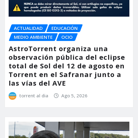
ACTUALIDAD
EDUCACIÓN
MEDIO AMBIENTE
OCIO
AstroTorrent organiza una
observación pública del eclipse
total de Sol del 12 de agosto en
Torrent en el Safranar junto a
las vías del AVE
torrent al dia
Ago 5, 2026