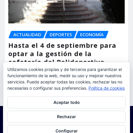
ACTUALIDAD
DEPORTES
ECONOMÍA
Hasta el 4 de septiembre para
optar a la gestión de la
cafetería del Polideportivo
Anabel Medina de Torrent
Utilizamos cookies propias y de terceros para garantizar el
funcionamiento de la web, medir su uso y mejorar nuestros
servicios. Puede aceptar todas las cookies, rechazar las no
torrent al dia
Ago 6, 2026
necesarias o configurar sus preferencias.
Política de cookies
Privacidad y cookies: este sitio usa cookies. Si continúas navegando
Aceptar todo
por él, aceptas su uso.
Para obtener más información, incluido cómo gestionar las cookies,
Rechazar
consulta:
Política de cookies
Configurar