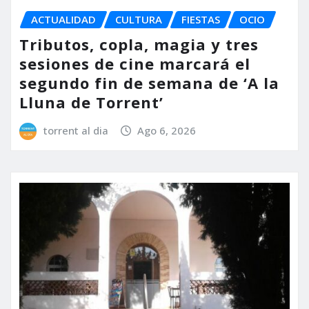
ACTUALIDAD
CULTURA
FIESTAS
OCIO
Tributos, copla, magia y tres
sesiones de cine marcará el
segundo fin de semana de ‘A la
Lluna de Torrent’
torrent al dia
Ago 6, 2026