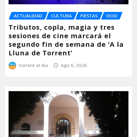
ACTUALIDAD
CULTURA
FIESTAS
OCIO
Tributos, copla, magia y tres
sesiones de cine marcará el
segundo fin de semana de ‘A la
Lluna de Torrent’
torrent al dia
Ago 6, 2026