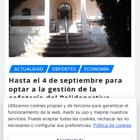
ACTUALIDAD
DEPORTES
ECONOMÍA
Hasta el 4 de septiembre para
optar a la gestión de la
cafetería del Polideportivo
Anabel Medina de Torrent
Utilizamos cookies propias y de terceros para garantizar el
funcionamiento de la web, medir su uso y mejorar nuestros
servicios. Puede aceptar todas las cookies, rechazar las no
torrent al dia
Ago 6, 2026
necesarias o configurar sus preferencias.
Política de cookies
Privacidad y cookies: este sitio usa cookies. Si continúas navegando