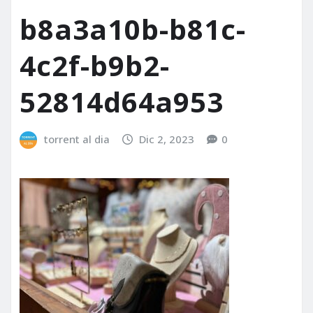
b8a3a10b-b81c-
4c2f-b9b2-
52814d64a953
torrent al dia
Dic 2, 2023
0