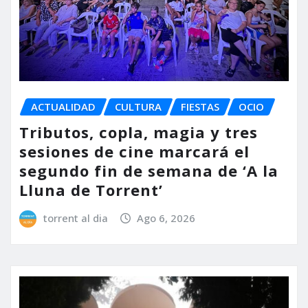
ACTUALIDAD
CULTURA
FIESTAS
OCIO
Tributos, copla, magia y tres
sesiones de cine marcará el
segundo fin de semana de ‘A la
Lluna de Torrent’
torrent al dia
Ago 6, 2026