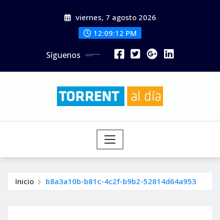
Saltar
viernes, 7 agosto 2026
al
contenido
12:09:13 PM
Síguenos
Inicio
b8a3a10b-b81c-4c2f-b9b2-52814d64a953