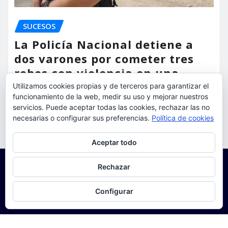
SUCESOS
La Policía Nacional detiene a
dos varones por cometer tres
robos con violencia en una
misma mañana
Utilizamos cookies propias y de terceros para garantizar el
funcionamiento de la web, medir su uso y mejorar nuestros
servicios. Puede aceptar todas las cookies, rechazar las no
torrent al dia
Ago 7, 2026
necesarias o configurar sus preferencias.
Política de cookies
Privacidad y cookies: este sitio usa cookies. Si continúas navegando
Aceptar todo
por él, aceptas su uso.
Para obtener más información, incluido cómo gestionar las cookies,
Rechazar
consulta:
Política de cookies
Configurar
Copyright © 2025 | Funciona con
WordPress
|
Seattle