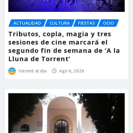
ACTUALIDAD
CULTURA
FIESTAS
OCIO
Tributos, copla, magia y tres
sesiones de cine marcará el
segundo fin de semana de ‘A la
Lluna de Torrent’
torrent al dia
Ago 6, 2026