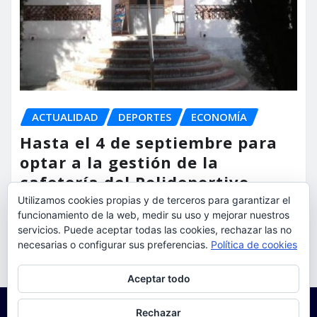
ACTUALIDAD
DEPORTES
ECONOMÍA
Hasta el 4 de septiembre para
optar a la gestión de la
cafetería del Polideportivo
Anabel Medina de Torrent
Utilizamos cookies propias y de terceros para garantizar el
funcionamiento de la web, medir su uso y mejorar nuestros
servicios. Puede aceptar todas las cookies, rechazar las no
torrent al dia
Ago 6, 2026
necesarias o configurar sus preferencias.
Política de cookies
Privacidad y cookies: este sitio usa cookies. Si continúas navegando
Aceptar todo
por él, aceptas su uso.
Para obtener más información, incluido cómo gestionar las cookies,
Rechazar