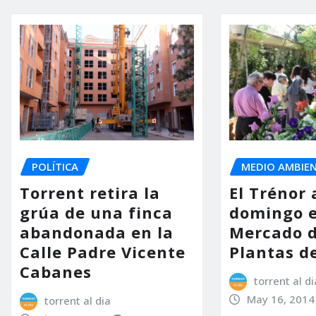
POLÍTICA
MEDIO AMBIE
Torrent retira la
El Trénor 
grúa de una finca
domingo el
abandonada en la
Mercado d
Calle Padre Vicente
Plantas d
Cabanes
torrent al di
May 16, 2014
torrent al dia