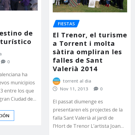
FIESTAS
estino de
El Trenor, el turisme
turístico
a Torrent i molta
sàtira ompliran les
a
falles de Sant
0
Valerià 2014
alenciana ha
torrent al dia
evos municipios
Nov 11, 2013
0
13 entre los que
 gran Ciudad de…
El passat diumenge es
presentaren els projectes de la
CIÓN
falla Sant Valerià al jardí de
l’Hort de Trenor L’artista Joan…