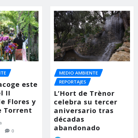
MEDIO AMBIENTE
NTE
REPORTAJES
acoge este
 II
L’Hort de Trènor
e Flores y
celebra su tercer
e Torrent
aniversario tras
décadas
a
abandonado
0