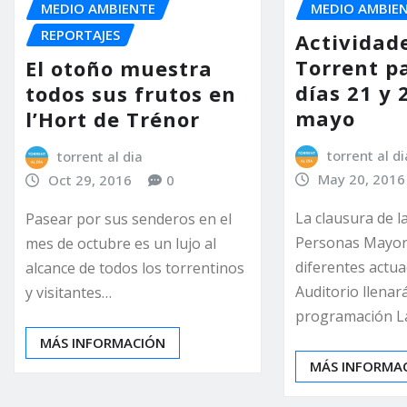
MEDIO AMBIENTE
MEDIO AMBIE
REPORTAJES
Actividad
Torrent pa
El otoño muestra
días 21 y 
todos sus frutos en
mayo
l’Hort de Trénor
torrent al di
torrent al dia
May 20, 2016
Oct 29, 2016
0
La clausura de l
Pasear por sus senderos en el
Personas Mayore
mes de octubre es un lujo al
diferentes actua
alcance de todos los torrentinos
Auditorio llenar
y visitantes…
programación L
MÁS INFORMACIÓN
MÁS INFORMA