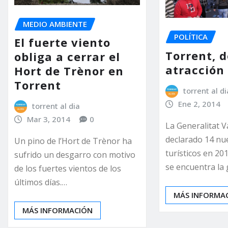
MEDIO AMBIENTE
POLÍTICA
El fuerte viento
Torrent, d
obliga a cerrar el
atracción 
Hort de Trènor en
Torrent
torrent al di
Ene 2, 2014
torrent al dia
Mar 3, 2014
0
La Generalitat V
declarado 14 nu
Un pino de l’Hort de Trènor ha
turísticos en 20
sufrido un desgarro con motivo
se encuentra la
de los fuertes vientos de los
últimos días.…
MÁS INFORMA
MÁS INFORMACIÓN