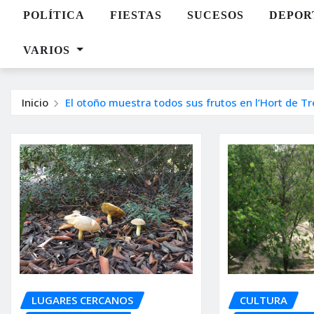
POLÍTICA
FIESTAS
SUCESOS
DEPOR
VARIOS
Inicio
El otoño muestra todos sus frutos en l’Hort de T
LUGARES CERCANOS
CULTURA