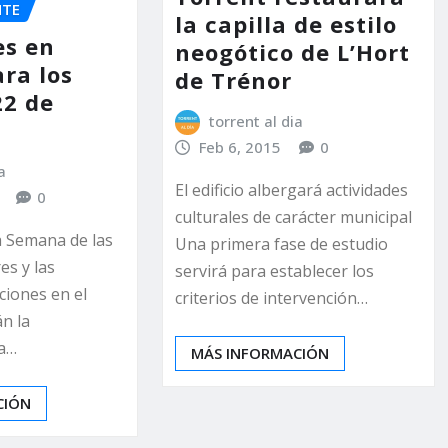
NTE
la capilla de estilo
es en
neogótico de L’Hort
ra los
de Trénor
22 de
torrent al dia
Feb 6, 2015
0
a
El edificio albergará actividades
0
culturales de carácter municipal
a Semana de las
Una primera fase de estudio
s y las
servirá para establecer los
ciones en el
criterios de intervención…
án la
a…
MÁS INFORMACIÓN
CIÓN