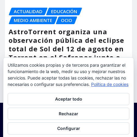
ACTUALIDAD
EDUCACIÓN
MEDIO AMBIENTE
OCIO
AstroTorrent organiza una
observación pública del eclipse
total de Sol del 12 de agosto en
Torrent en el Safranar junto a
las vías del AVE
Utilizamos cookies propias y de terceros para garantizar el
funcionamiento de la web, medir su uso y mejorar nuestros
torrent al dia
Ago 5, 2026
servicios. Puede aceptar todas las cookies, rechazar las no
necesarias o configurar sus preferencias.
Política de cookies
Privacidad y cookies: este sitio usa cookies. Si continúas navegando
Aceptar todo
por él, aceptas su uso.
Para obtener más información, incluido cómo gestionar las cookies,
Rechazar
consulta:
Política de cookies
Configurar