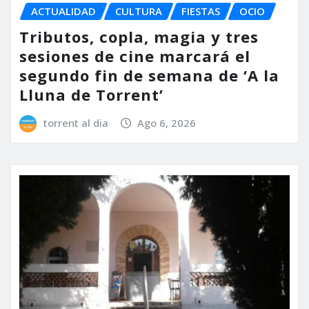
ACTUALIDAD
CULTURA
FIESTAS
OCIO
Tributos, copla, magia y tres
sesiones de cine marcará el
segundo fin de semana de ‘A la
Lluna de Torrent’
torrent al dia
Ago 6, 2026