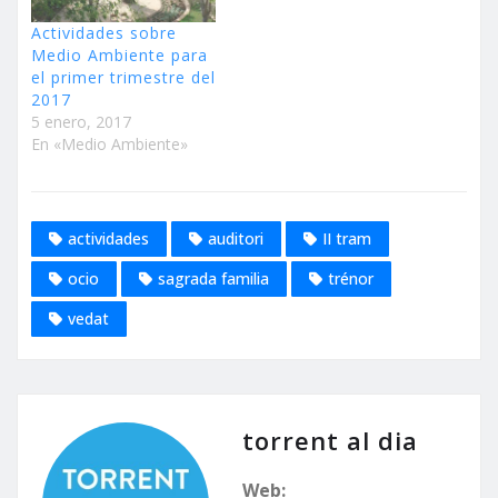
Actividades sobre
Medio Ambiente para
el primer trimestre del
2017
5 enero, 2017
En «Medio Ambiente»
actividades
auditori
II tram
ocio
sagrada familia
trénor
vedat
torrent al dia
Web: