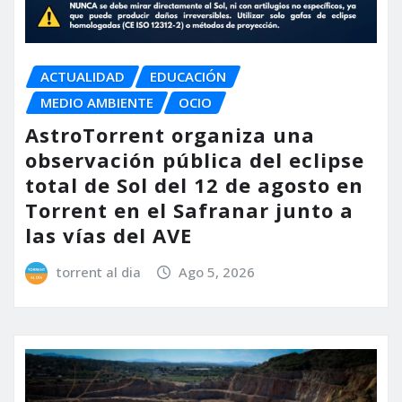
ACTUALIDAD
EDUCACIÓN
MEDIO AMBIENTE
OCIO
AstroTorrent organiza una
observación pública del eclipse
total de Sol del 12 de agosto en
Torrent en el Safranar junto a
las vías del AVE
torrent al dia
Ago 5, 2026