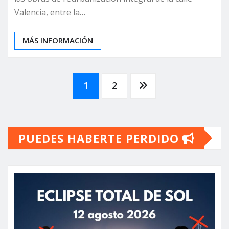
Valencia, entre la…
MÁS INFORMACIÓN
Paginación
1
2
de
PUEDES HABERTE PERDIDO
entradas