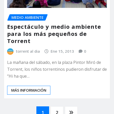
MEDIO AMBIENTE
Espectáculo y medio ambiente
para los más pequeños de
Torrent
torrent al dia
Ene 15, 2013
0
La mañana del sábado, en la plaza Pintor Miró de
Torrent, los niños torrentinos pudieron disfrutar de
“Hi ha que…
MÁS INFORMACIÓN
Paginación
1
2