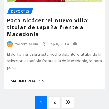
DEPORTES
Paco Alcácer ‘el nuevo Villa’
titular de España frente a
Macedonia
torrent al dia
Sep 8, 2014
0
El de Torrent será esta noche delantero titular de la
selección española frente a la de Macedonia, lo hará
por…
MÁS INFORMACIÓN
Paginación
1
2