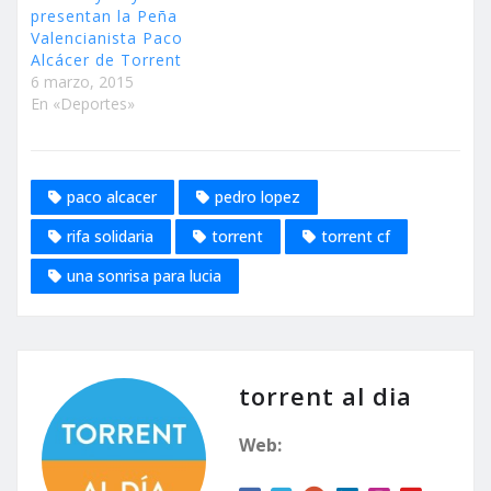
presentan la Peña
Valencianista Paco
Alcácer de Torrent
6 marzo, 2015
En «Deportes»
paco alcacer
pedro lopez
rifa solidaria
torrent
torrent cf
una sonrisa para lucia
torrent al dia
Web: