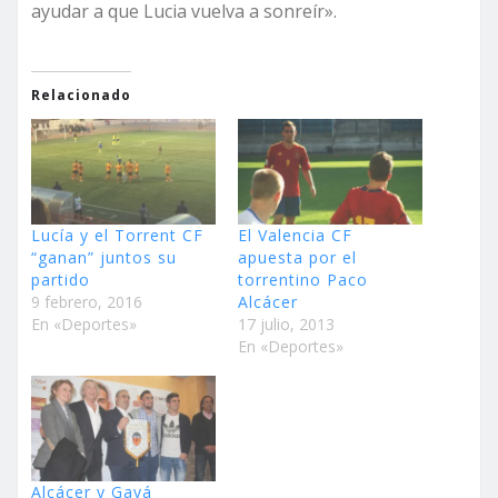
ayudar a que Lucia vuelva a sonreír».
Relacionado
Lucía y el Torrent CF
El Valencia CF
“ganan” juntos su
apuesta por el
partido
torrentino Paco
9 febrero, 2016
Alcácer
En «Deportes»
17 julio, 2013
En «Deportes»
Alcácer y Gayá