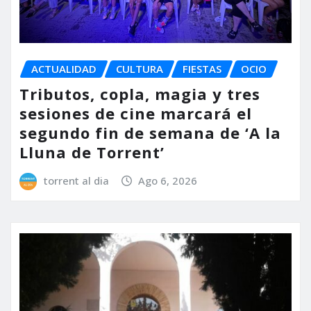
ACTUALIDAD
CULTURA
FIESTAS
OCIO
Tributos, copla, magia y tres
sesiones de cine marcará el
segundo fin de semana de ‘A la
Lluna de Torrent’
torrent al dia
Ago 6, 2026