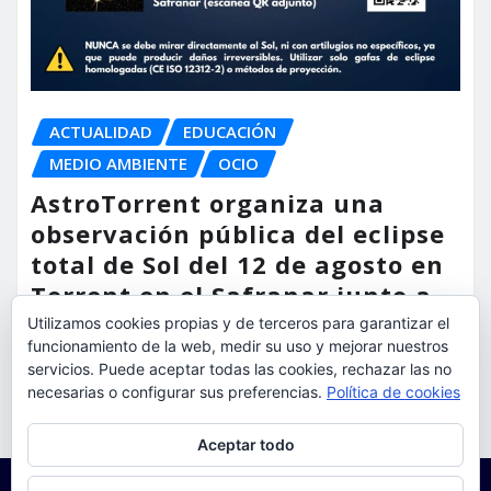
ACTUALIDAD
EDUCACIÓN
MEDIO AMBIENTE
OCIO
AstroTorrent organiza una
observación pública del eclipse
total de Sol del 12 de agosto en
Torrent en el Safranar junto a
las vías del AVE
Utilizamos cookies propias y de terceros para garantizar el
funcionamiento de la web, medir su uso y mejorar nuestros
servicios. Puede aceptar todas las cookies, rechazar las no
torrent al dia
Ago 5, 2026
necesarias o configurar sus preferencias.
Política de cookies
Privacidad y cookies: este sitio usa cookies. Si continúas navegando
Aceptar todo
por él, aceptas su uso.
Para obtener más información, incluido cómo gestionar las cookies,