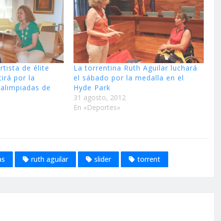
rtista de élite
La torrentina Ruth Aguilar luchará
irá por la
el sábado por la medalla en el
ralimpiadas de
Hyde Park
31 agosto, 2012
En «Deportes»
as
ruth aguilar
slider
torrent