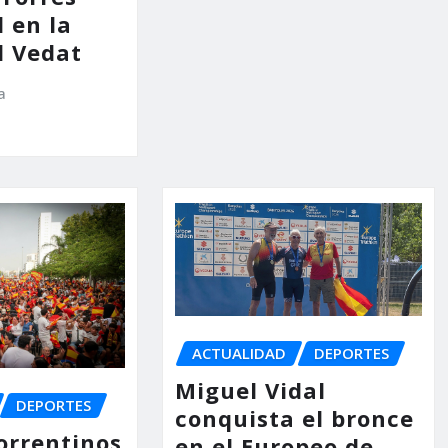
l en la
l Vedat
a
ACTUALIDAD
DEPORTES
Miguel Vidal
DEPORTES
conquista el bronce
orrentinos
en el Europeo de