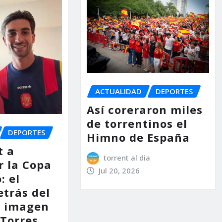
ACTUALIDAD
DEPORTES
Así coreraron miles
de torrentinos el
DEPORTES
Himno de España
t a
torrent al dia
r la Copa
Jul 20, 2026
: el
etrás del
e imagen
 Torres