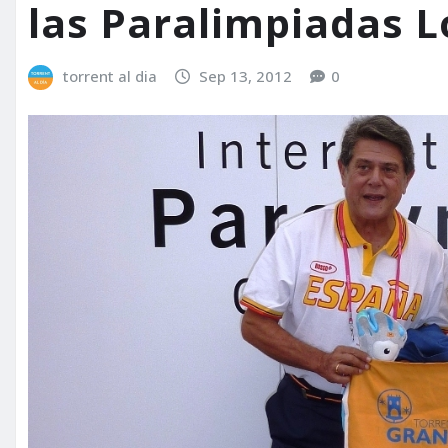
las Paralimpiadas L
torrent al dia
Sep 13, 2012
0