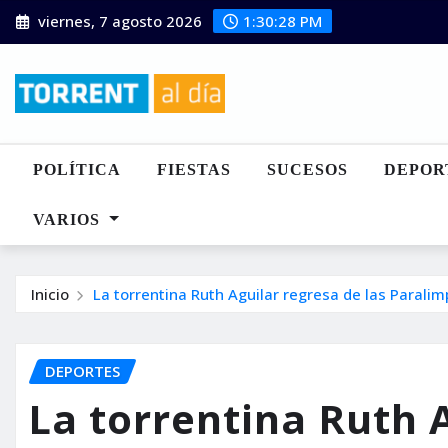
Saltar
viernes, 7 agosto 2026
1:30:29 PM
al
contenido
POLÍTICA
FIESTAS
SUCESOS
DEPOR
VARIOS
Inicio
La torrentina Ruth Aguilar regresa de las Parali
DEPORTES
La torrentina Ruth 