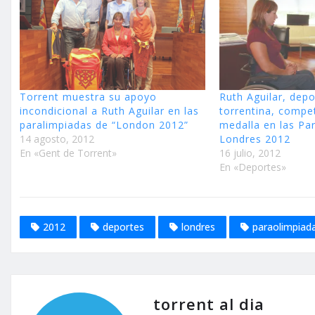
Torrent muestra su apoyo
Ruth Aguilar, depo
incondicional a Ruth Aguilar en las
torrentina, compet
paralimpiadas de “London 2012”
medalla en las Pa
14 agosto, 2012
En «Gent de Torrent»
16 julio, 2012
En «Deportes»
2012
deportes
londres
paraolimpiad
torrent al dia