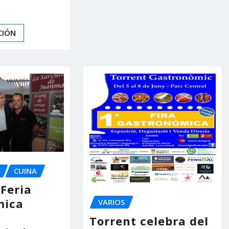
CIÓN
CUINA
 Feria
mica
VARIOS
Torrent celebra del