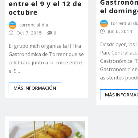
Gastronòm
entre el 9 y el 12 de
el doming
octubre
torrent al di
torrent al dia
Jun 6, 2014
Oct 7, 2015
0
Desde ayer, las 
El grupo mdh organiza la II Fira
Parc Central aco
Gastronómica de Torrent que se
Gastronómica ‘
celebrará junto a la Torre entre
Gastronòmic’ en 
el 9…
asistentes pue
MÁS INFORMACIÓN
MÁS INFORMA