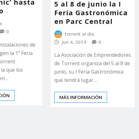
ic’ hasta
5 al 8 de junio la I
o
Feria Gastronómica
en Parc Central
a
0
torrent al dia
Jun 4, 2014
0
instalaciones de
gen la 1ª Feria
La Asociación de Emprendedores
Torrent
de Torrent organiza del 5 al 8 de
la que los
junio, su I Feria Gastronómica
den…
que tendrá lugar…
CIÓN
MÁS INFORMACIÓN