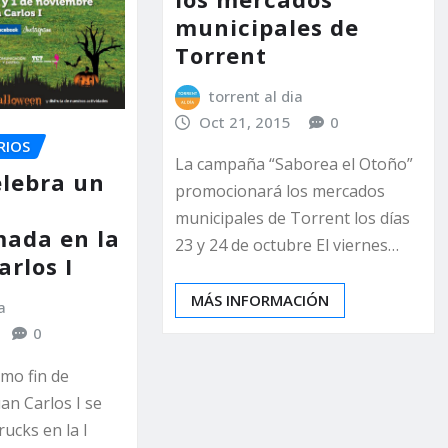
municipales de
Torrent
torrent al dia
Oct 21, 2015
0
RIOS
La campaña “Saborea el Otoño”
elebra un
promocionará los mercados
municipales de Torrent los días
ada en la
23 y 24 de octubre El viernes…
arlos I
MÁS INFORMACIÓN
a
0
imo fin de
uan Carlos I se
rucks en la I