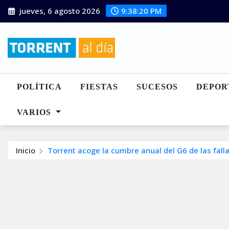
Saltar
jueves, 6 agosto 2026
9:38:21 PM
al
contenido
POLÍTICA
FIESTAS
SUCESOS
DEPOR
VARIOS
Inicio
Torrent acoge la cumbre anual del G6 de las fall