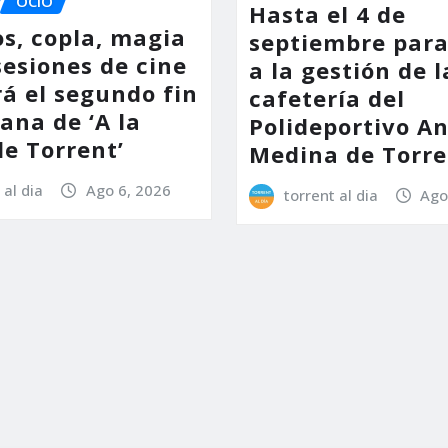
OCIO
Hasta el 4 de
os, copla, magia
septiembre para
sesiones de cine
a la gestión de l
á el segundo fin
cafetería del
ana de ‘A la
Polideportivo A
de Torrent’
Medina de Torre
 al dia
Ago 6, 2026
torrent al dia
Ago