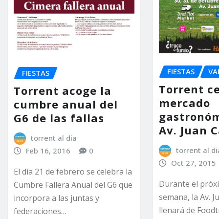
FIESTAS
VA
FIESTAS
Torrent c
Torrent acoge la
mercado
cumbre anual del
gastronóm
G6 de las fallas
Av. Juan C
torrent al dia
torrent al di
Feb 16, 2016
0
Oct 27, 2015
El día 21 de febrero se celebra la
Durante el próx
Cumbre Fallera Anual del G6 que
semana, la Av. J
incorpora a las juntas y
llenará de Foodt
federaciones…