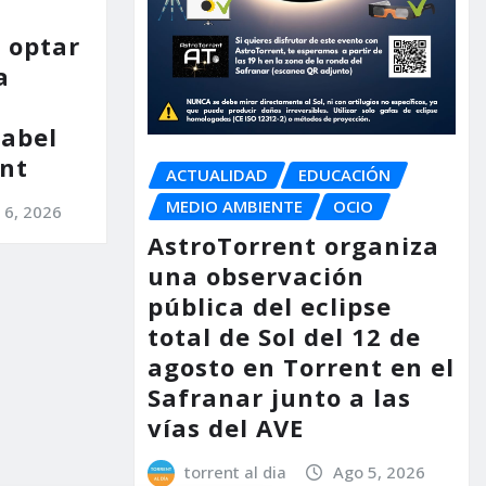
 optar
a
nabel
nt
ACTUALIDAD
EDUCACIÓN
MEDIO AMBIENTE
OCIO
 6, 2026
AstroTorrent organiza
una observación
pública del eclipse
total de Sol del 12 de
agosto en Torrent en el
Safranar junto a las
vías del AVE
torrent al dia
Ago 5, 2026