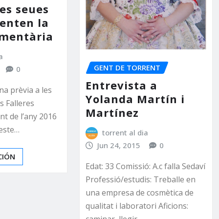
les seues
senten la
umentària
a
GENT DE TORRENT
0
Entrevista a
a prèvia a les
Yolanda Martín i
s Falleres
Martínez
nt de l’any 2016
 este…
torrent al dia
Jun 24, 2015
0
CIÓN
Edat: 33 Comissió: A.c falla Sedaví
Professió/estudis: Treballe en
una empresa de cosmètica de
qualitat i laboratori Aficions:
caminar, llegir…