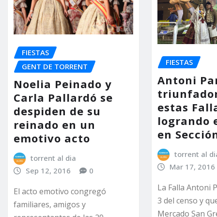
FIESTAS
FIESTAS
GENT DE TORRENT
Antoni Pa
Noelia Peinado y
triunfado
Carla Pallardó se
estas Fall
despiden de su
logrando 
reinado en un
en Sección
emotivo acto
torrent al di
torrent al dia
Mar 17, 2016
Sep 12, 2016
0
La Falla Antoni 
El acto emotivo congregó
3 del censo y qu
familiares, amigos y
Mercado San Gr