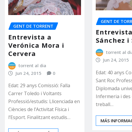
GENT DE TOR
GENT DE TORRENT
Entrevista
Entrevista a
Sánchez i 
Verónica Mora i
Cervera
torrent al di
Jun 24, 2015
torrent al dia
Edat: 40 anys Co
Jun 24, 2015
0
Sant Roc Profess
Edat: 29 anys Comissió: Falla
Diplomada unive
Carrer Toledo i Voltants
Infermeria i des 
Professió/estudis: Llicenciada en
treball…
Ciències de l’Activitat Física i
l’Esport. Finalitzant estudis…
MÁS INFORMA