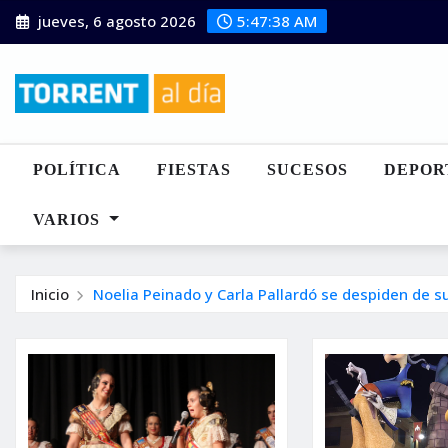
Saltar
jueves, 6 agosto 2026
5:47:39 AM
al
contenido
POLÍTICA
FIESTAS
SUCESOS
DEPOR
VARIOS
Inicio
Noelia Peinado y Carla Pallardó se despiden de s