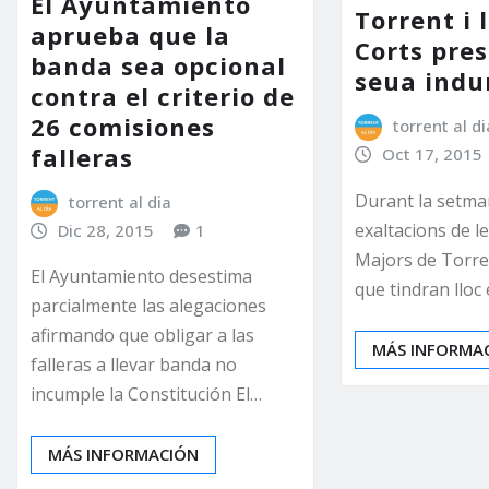
El Ayuntamiento
Torrent i 
aprueba que la
Corts pre
banda sea opcional
seua ind
contra el criterio de
26 comisiones
torrent al di
falleras
Oct 17, 2015
Durant la setman
torrent al dia
exaltacions de le
Dic 28, 2015
1
Majors de Torre
El Ayuntamiento desestima
que tindran lloc
parcialmente las alegaciones
afirmando que obligar a las
MÁS INFORMA
falleras a llevar banda no
incumple la Constitución El…
MÁS INFORMACIÓN