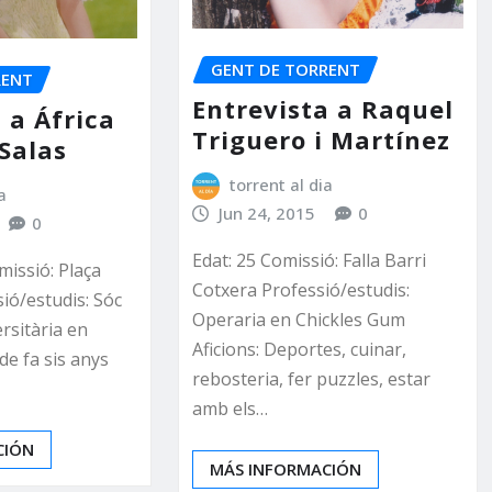
GENT DE TORRENT
RENT
Entrevista a Raquel
 a África
Triguero i Martínez
Salas
torrent al dia
a
Jun 24, 2015
0
0
Edat: 25 Comissió: Falla Barri
missió: Plaça
Cotxera Professió/estudis:
ió/estudis: Sóc
Operaria en Chickles Gum
rsitària en
Aficions: Deportes, cuinar,
de fa sis anys
rebosteria, fer puzzles, estar
amb els…
CIÓN
MÁS INFORMACIÓN