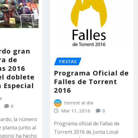
rdo gran
ra de
FIESTAS
as 2016
Programa Oficial de
el doblete
Falles de Torrent
 Especial
2016
a
torrent al dia
0
Mar 11, 2016
0
Pardo, la número
Programa oficial de Fallas de
e planta junto al
Torrent 2016 de Junta Local
egorio ha hecho