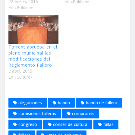
22 enero, 2016
En «Política»
En «Política»
Torrent aprueba en el
pleno municipal las
modificaciones del
Reglamento Fallero
7 abril, 2015
En «Cultura»
alegaciones
banda
banda de fallera
comisiones falleras
compromis
congreso
consell de cultura
fallas