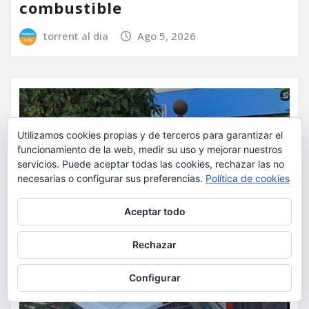
combustible
torrent al dia
Ago 5, 2026
Utilizamos cookies propias y de terceros para garantizar el
funcionamiento de la web, medir su uso y mejorar nuestros
servicios. Puede aceptar todas las cookies, rechazar las no
necesarias o configurar sus preferencias.
Política de cookies
Privacidad y cookies: este sitio usa cookies. Si continúas navegando
Aceptar todo
por él, aceptas su uso.
Para obtener más información, incluido cómo gestionar las cookies,
Rechazar
consulta:
Política de cookies
Configurar