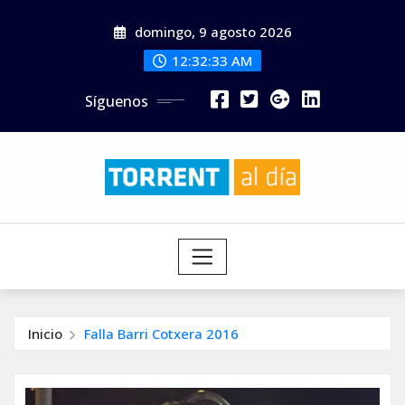
Saltar
domingo, 9 agosto 2026
al
contenido
12:32:34 AM
Síguenos
Inicio
Falla Barri Cotxera 2016