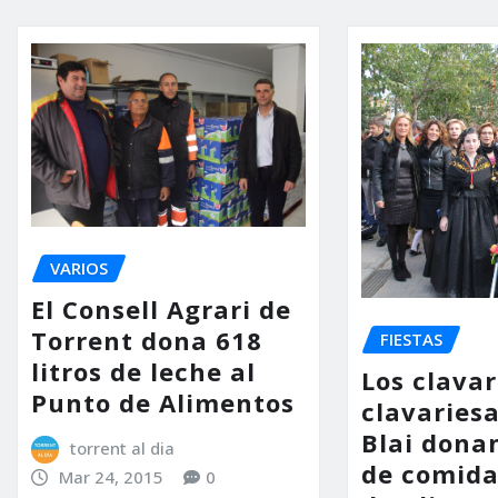
VARIOS
El Consell Agrari de
Torrent dona 618
FIESTAS
litros de leche al
Los clavar
Punto de Alimentos
clavaries
Blai donan
torrent al dia
de comida
Mar 24, 2015
0