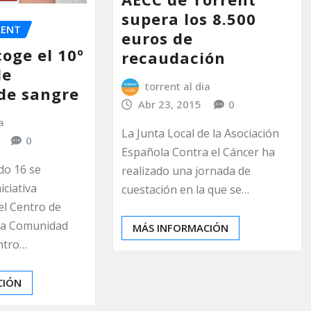
supera los 8.500
RENT
euros de
oge el 10º
recaudación
de
torrent al dia
de sangre
Abr 23, 2015
0
a
La Junta Local de la Asociación
0
Española Contra el Cáncer ha
do 16 se
realizado una jornada de
iciativa
cuestación en la que se…
el Centro de
 la Comunidad
MÁS INFORMACIÓN
entro…
CIÓN