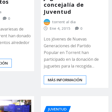
tos
concejalía de
Juventud
a
0
torrent al dia
Ene 4, 2015
0
clavariesas de
rrent han donado
Los jóvenes de Nuevas
mentos alrededor
Generaciones del Partido
Popular en Torrent han
participado en la donación de
CIÓN
juguetes para la recogida…
MÁS INFORMACIÓN
JUVENTUD