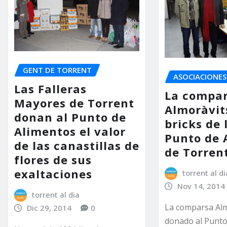
GENT DE TORRENT
ASOCIACIONES
Las Falleras
La compa
Mayores de Torrent
Almoràvit
donan al Punto de
bricks de 
Alimentos el valor
Punto de 
de las canastillas de
de Torren
flores de sus
exaltaciones
torrent al di
Nov 14, 2014
torrent al dia
La comparsa Alm
Dic 29, 2014
0
donado al Punto