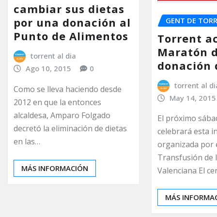
cambiar sus dietas
por una donación al
GENT DE TOR
Punto de Alimentos
Torrent ac
Maratón 
torrent al dia
donación 
Ago 10, 2015
0
torrent al di
Como se lleva haciendo desde
May 14, 2015
2012 en que la entonces
alcaldesa, Amparo Folgado
El próximo sába
decretó la eliminación de dietas
celebrará esta in
en las…
organizada por 
Transfusión de
MÁS INFORMACIÓN
Valenciana El c
MÁS INFORMA