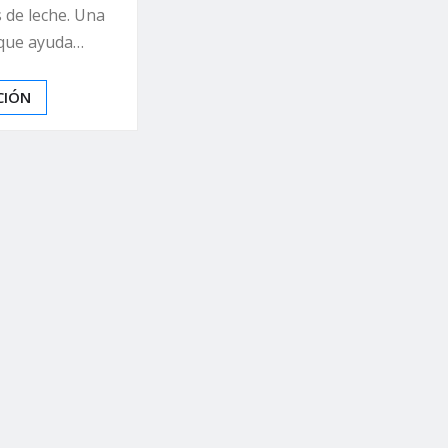
s de leche. Una
 que ayuda…
CIÓN