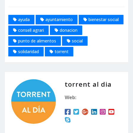
ayuda
ayuntamiento
bienestar social
consell agrari
donacion
punto de alimentos
social
solidaridad
torrent
torrent al dia
Web: