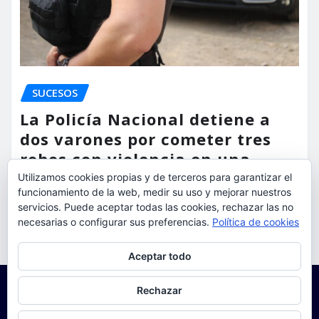
SUCESOS
La Policía Nacional detiene a
dos varones por cometer tres
robos con violencia en una
misma mañana
Utilizamos cookies propias y de terceros para garantizar el
funcionamiento de la web, medir su uso y mejorar nuestros
servicios. Puede aceptar todas las cookies, rechazar las no
torrent al dia
Ago 7, 2026
necesarias o configurar sus preferencias.
Política de cookies
Privacidad y cookies: este sitio usa cookies. Si continúas navegando
Aceptar todo
por él, aceptas su uso.
Para obtener más información, incluido cómo gestionar las cookies,
Rechazar
consulta:
Política de cookies