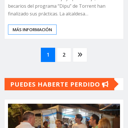
becarios del programa “Dipu” de Torrent han
finalizado sus prácticas. La alcaldesa…
MÁS INFORMACIÓN
Paginación
1
2
de
PUEDES HABERTE PERDIDO
entradas