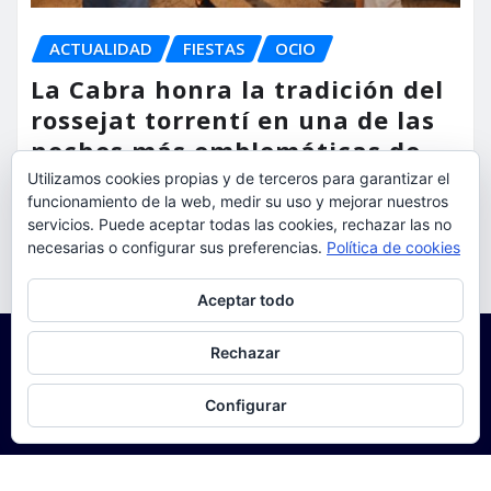
ACTUALIDAD
FIESTAS
OCIO
La Cabra honra la tradición del
rossejat torrentí en una de las
noches más emblemáticas de
sus fiestas
Utilizamos cookies propias y de terceros para garantizar el
funcionamiento de la web, medir su uso y mejorar nuestros
torrent al dia
Ago 7, 2026
servicios. Puede aceptar todas las cookies, rechazar las no
necesarias o configurar sus preferencias.
Política de cookies
Privacidad y cookies: este sitio usa cookies. Si continúas navegando
Aceptar todo
por él, aceptas su uso.
Para obtener más información, incluido cómo gestionar las cookies,
Rechazar
consulta:
Política de cookies
Configurar
Copyright © 2025 | Funciona con
WordPress
|
Seattle