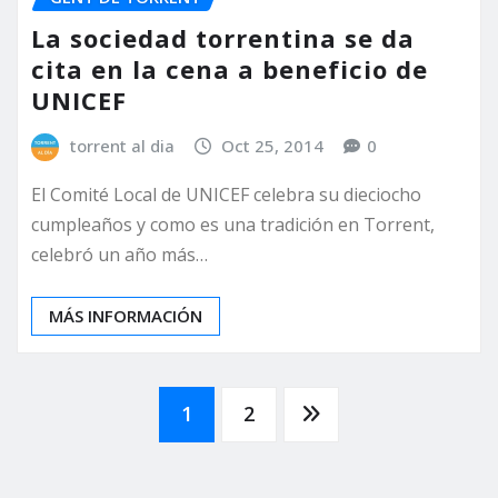
La sociedad torrentina se da
cita en la cena a beneficio de
UNICEF
torrent al dia
Oct 25, 2014
0
El Comité Local de UNICEF celebra su dieciocho
cumpleaños y como es una tradición en Torrent,
celebró un año más…
MÁS INFORMACIÓN
Paginación
1
2
de