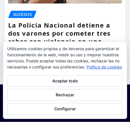
SUCESOS
La Policía Nacional detiene a
dos varones por cometer tres
robos con violencia en una
misma mañana
Utilizamos cookies propias y de terceros para garantizar el
funcionamiento de la web, medir su uso y mejorar nuestros
torrent al dia
Ago 7, 2026
servicios. Puede aceptar todas las cookies, rechazar las no
necesarias o configurar sus preferencias.
Política de cookies
Privacidad y cookies: este sitio usa cookies. Si continúas navegando
Aceptar todo
por él, aceptas su uso.
Para obtener más información, incluido cómo gestionar las cookies,
Rechazar
consulta:
Política de cookies
Configurar
Copyright © 2025 | Funciona con
WordPress
|
Seattle