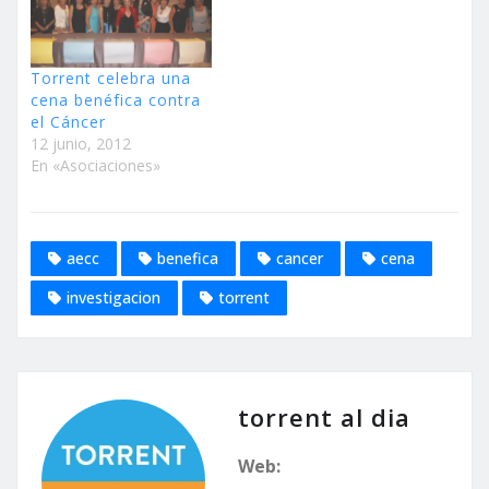
Torrent celebra una
cena benéfica contra
el Cáncer
12 junio, 2012
En «Asociaciones»
aecc
benefica
cancer
cena
investigacion
torrent
torrent al dia
Web: