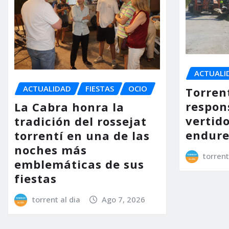
ACTUALI
ACTUALIDAD
FIESTAS
OCIO
Torrent
respon
La Cabra honra la
vertido
tradición del rossejat
endure
torrentí en una de las
noches más
torrent
emblemáticas de sus
fiestas
torrent al dia
Ago 7, 2026