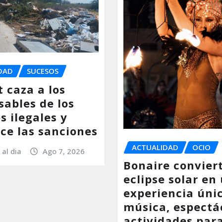
DAD
SUCESOS
 caza a los
sables de los
s ilegales y
ce las sanciones
ACTUALIDAD
OCIO
 al dia
Ago 7, 2026
Bonaire conviert
eclipse solar en
experiencia úni
música, espectá
actividades par