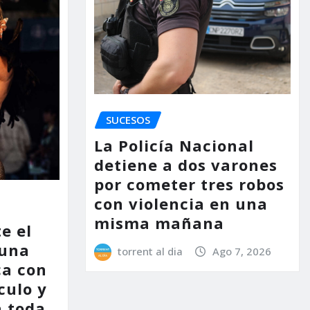
SUCESOS
La Policía Nacional
detiene a dos varones
por cometer tres robos
con violencia en una
misma mañana
e el
 una
torrent al dia
Ago 7, 2026
ca con
culo y
a toda