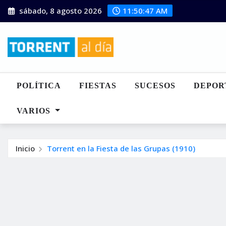
Saltar
sábado, 8 agosto 2026
11:50:47 AM
al
contenido
POLÍTICA
FIESTAS
SUCESOS
DEPOR
VARIOS
Inicio
Torrent en la Fiesta de las Grupas (1910)