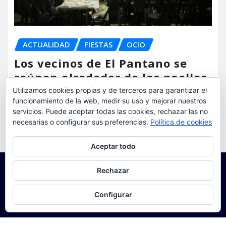
ACTUALIDAD
FIESTAS
OCIO
Los vecinos de El Pantano se
reúnen alrededor de las paellas
para celebrar sus fiestas
Utilizamos cookies propias y de terceros para garantizar el
funcionamiento de la web, medir su uso y mejorar nuestros
servicios. Puede aceptar todas las cookies, rechazar las no
torrent al dia
Ago 9, 2026
necesarias o configurar sus preferencias.
Política de cookies
Privacidad y cookies: este sitio usa cookies. Si continúas navegando
Aceptar todo
por él, aceptas su uso.
Para obtener más información, incluido cómo gestionar las cookies,
Rechazar
consulta:
Política de cookies
Configurar
Copyright © 2025 | Funciona con
WordPress
|
Seattle