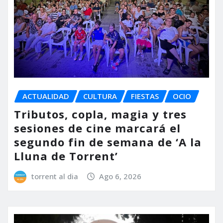
ACTUALIDAD
CULTURA
FIESTAS
OCIO
Tributos, copla, magia y tres
sesiones de cine marcará el
segundo fin de semana de ‘A la
Lluna de Torrent’
torrent al dia
Ago 6, 2026