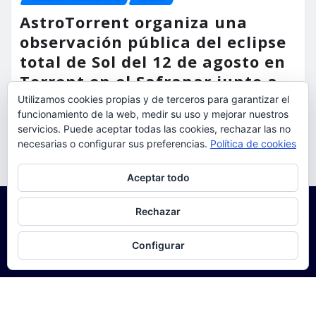
AstroTorrent organiza una
observación pública del eclipse
total de Sol del 12 de agosto en
Torrent en el Safranar junto a
las vías del AVE
Utilizamos cookies propias y de terceros para garantizar el
funcionamiento de la web, medir su uso y mejorar nuestros
torrent al dia
Ago 5, 2026
servicios. Puede aceptar todas las cookies, rechazar las no
necesarias o configurar sus preferencias.
Política de cookies
Privacidad y cookies: este sitio usa cookies. Si continúas navegando
Aceptar todo
por él, aceptas su uso.
Para obtener más información, incluido cómo gestionar las cookies,
Rechazar
consulta:
Política de cookies
Configurar
Copyright © 2025 | Funciona con
WordPress
|
Seattle
News
de
ThemeArile