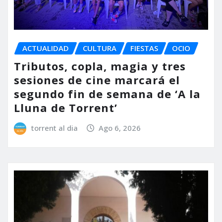
ACTUALIDAD
CULTURA
FIESTAS
OCIO
Tributos, copla, magia y tres
sesiones de cine marcará el
segundo fin de semana de ‘A la
Lluna de Torrent’
torrent al dia
Ago 6, 2026