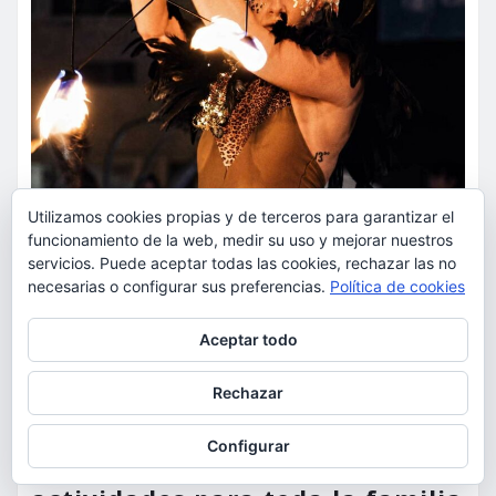
Utilizamos cookies propias y de terceros para garantizar el
funcionamiento de la web, medir su uso y mejorar nuestros
servicios. Puede aceptar todas las cookies, rechazar las no
necesarias o configurar sus preferencias.
Política de cookies
Privacidad y cookies: este sitio usa cookies. Si continúas navegando
Aceptar todo
por él, aceptas su uso.
ACTUALIDAD
OCIO
Para obtener más información, incluido cómo gestionar las cookies,
Rechazar
Bonaire convierte el eclipse
consulta:
Política de cookies
solar en una experiencia única
Configurar
con música, espectáculo y