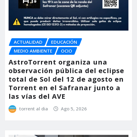
ACTUALIDAD
EDUCACIÓN
MEDIO AMBIENTE
OCIO
AstroTorrent organiza una
observación pública del eclipse
total de Sol del 12 de agosto en
Torrent en el Safranar junto a
las vías del AVE
torrent al dia
Ago 5, 2026