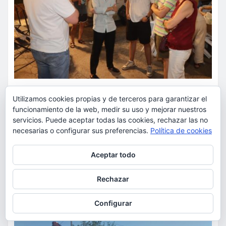
ACTUALIDAD
FIESTAS
OCIO
Utilizamos cookies propias y de terceros para garantizar el
funcionamiento de la web, medir su uso y mejorar nuestros
La Cabra honra la tradición del
servicios. Puede aceptar todas las cookies, rechazar las no
rossejat torrentí en una de las
necesarias o configurar sus preferencias.
Política de cookies
noches más emblemáticas de
Privacidad y cookies: este sitio usa cookies. Si continúas navegando
Aceptar todo
sus fiestas
por él, aceptas su uso.
Para obtener más información, incluido cómo gestionar las cookies,
torrent al dia
Ago 7, 2026
Rechazar
consulta:
Política de cookies
Configurar