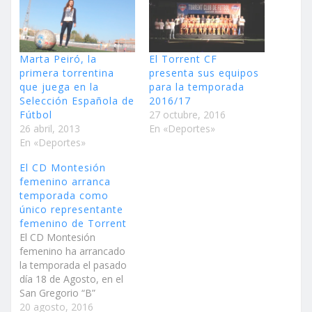
Marta Peiró, la
El Torrent CF
primera torrentina
presenta sus equipos
que juega en la
para la temporada
Selección Española de
2016/17
Fútbol
27 octubre, 2016
26 abril, 2013
En «Deportes»
En «Deportes»
El CD Montesión
femenino arranca
temporada como
único representante
femenino de Torrent
El CD Montesión
femenino ha arrancado
la temporada el pasado
día 18 de Agosto, en el
San Gregorio “B”
torrentino, de la mano de
20 agosto, 2016