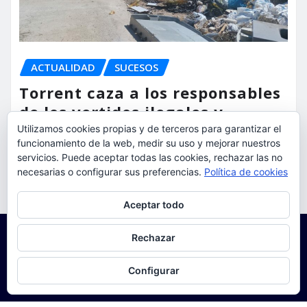
ACTUALIDAD
SUCESOS
Torrent caza a los responsables
de los vertidos ilegales y
endurece las sanciones
Utilizamos cookies propias y de terceros para garantizar el
funcionamiento de la web, medir su uso y mejorar nuestros
servicios. Puede aceptar todas las cookies, rechazar las no
torrent al dia
Ago 7, 2026
necesarias o configurar sus preferencias.
Política de cookies
Privacidad y cookies: este sitio usa cookies. Si continúas navegando
Aceptar todo
por él, aceptas su uso.
Para obtener más información, incluido cómo gestionar las cookies,
Rechazar
consulta:
Política de cookies
Configurar