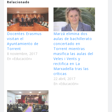
Relacionado
Docentes Erasmus
Marzá elimina dos
visitan el
aulas de bachillerato
Ayuntamiento de
concertado en
Torrent
Torrent mientras
8 noviembre, 2017
masifica las aulas del
En «Educación»
Veles i Vents y
rectifica en La
Marxadella tras las
críticas
22 abril, 2017
En «Educación»