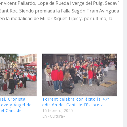
or vicent Pallardo, Lope de Rueda i verge del Puig, Sedaví,
 Sant Roc. Siendo premiada la Falla Segón Tram Avinguda
en la modalidad de Millor Xiquet Típic y, por último, la
ial, Cronista
Torrent celebra con éxito la 47ª
teve y Ángel del
edición del Cant de l’Estoreta
del Cant de
16 febrero, 2025
En «Cultura»