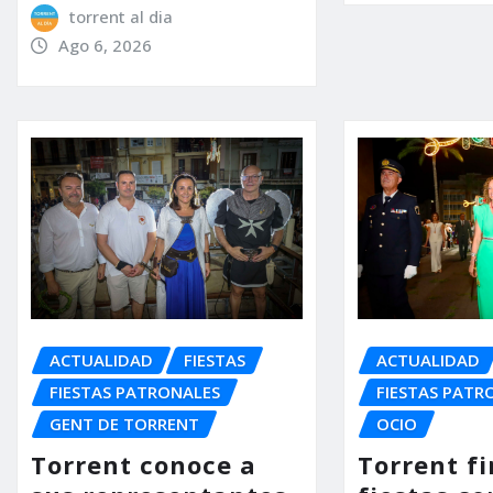
torrent al dia
Ago 6, 2026
ACTUALIDAD
FIESTAS
ACTUALIDAD
FIESTAS PATRONALES
FIESTAS PATR
GENT DE TORRENT
OCIO
Torrent conoce a
Torrent fi