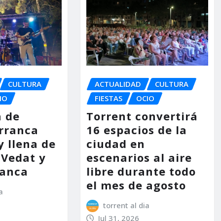
CULTURA
ACTUALIDAD
CULTURA
IO
FIESTAS
OCIO
a de
Torrent convertirá
arranca
16 espacios de la
y llena de
ciudad en
 Vedat y
escenarios al aire
lanca
libre durante todo
el mes de agosto
a
torrent al dia
Jul 31, 2026