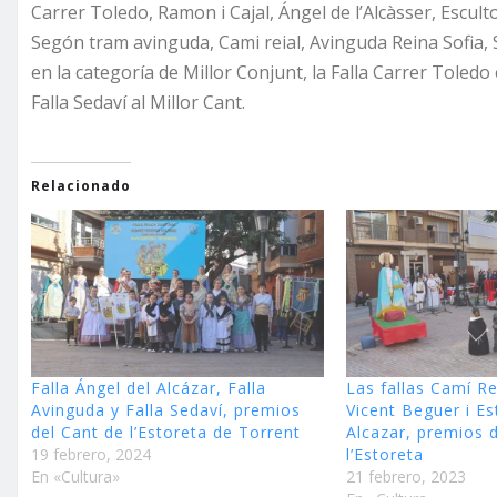
Carrer Toledo, Ramon i Cajal, Ángel de l’Alcàsser, Escult
Segón tram avinguda, Cami reial, Avinguda Reina Sofia,
en la categoría de Millor Conjunt, la Falla Carrer Toledo 
Falla Sedaví al Millor Cant.
Relacionado
Falla Ángel del Alcázar, Falla
Las fallas Camí Re
Avinguda y Falla Sedaví, premios
Vicent Beguer i Es
del Cant de l’Estoreta de Torrent
Alcazar, premios 
19 febrero, 2024
l’Estoreta
En «Cultura»
21 febrero, 2023