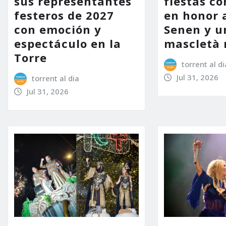
sus representantes
fiestas co
festeros de 2027
en honor 
con emoción y
Senen y u
espectáculo en la
mascletà 
Torre
torrent al di
Jul 31, 2026
torrent al dia
Jul 31, 2026