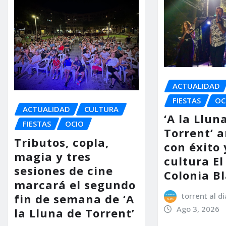
ACTUALIDAD
FIESTAS
OC
ACTUALIDAD
CULTURA
‘A la Llun
FIESTAS
OCIO
Torrent’ 
Tributos, copla,
con éxito 
magia y tres
cultura El
sesiones de cine
Colonia B
marcará el segundo
torrent al di
fin de semana de ‘A
Ago 3, 2026
la Lluna de Torrent’