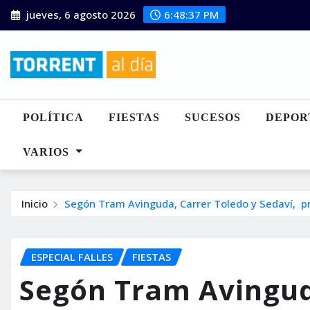
Saltar
jueves, 6 agosto 2026
6:48:38 PM
al
contenido
POLÍTICA
FIESTAS
SUCESOS
DEPOR
VARIOS
Inicio
Segón Tram Avinguda, Carrer Toledo y Sedaví, pr
ESPECIAL FALLES
FIESTAS
Segón Tram Avingud