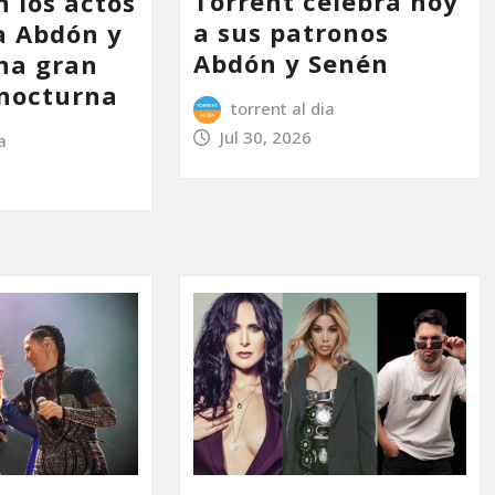
Torrent celebra hoy
n los actos
a sus patronos
a Abdón y
Abdón y Senén
na gran
nocturna
torrent al dia
Jul 30, 2026
a