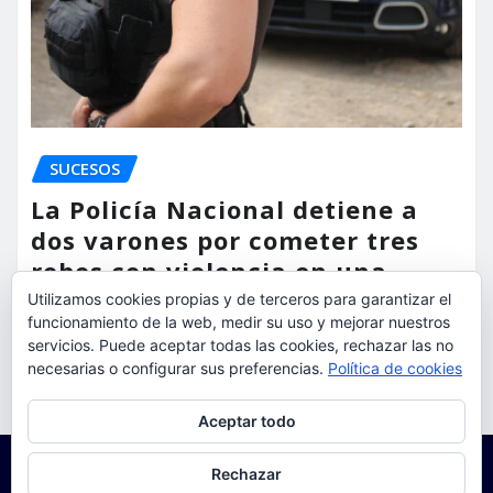
SUCESOS
La Policía Nacional detiene a
dos varones por cometer tres
robos con violencia en una
misma mañana
Utilizamos cookies propias y de terceros para garantizar el
funcionamiento de la web, medir su uso y mejorar nuestros
torrent al dia
Ago 7, 2026
servicios. Puede aceptar todas las cookies, rechazar las no
necesarias o configurar sus preferencias.
Política de cookies
Privacidad y cookies: este sitio usa cookies. Si continúas navegando
Aceptar todo
por él, aceptas su uso.
Para obtener más información, incluido cómo gestionar las cookies,
Rechazar
consulta:
Política de cookies