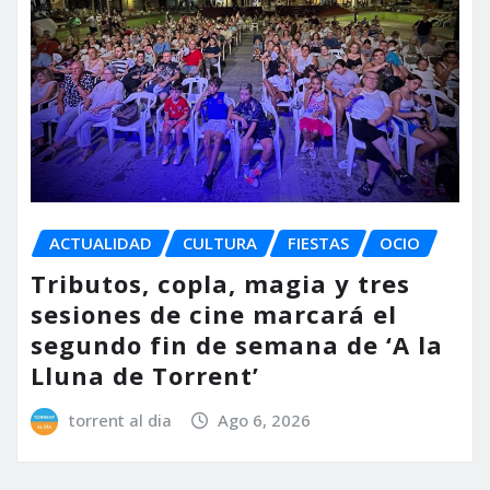
ACTUALIDAD
CULTURA
FIESTAS
OCIO
Tributos, copla, magia y tres
sesiones de cine marcará el
segundo fin de semana de ‘A la
Lluna de Torrent’
torrent al dia
Ago 6, 2026