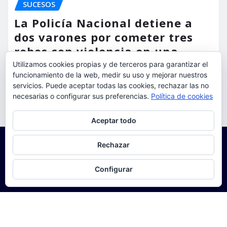
SUCESOS
La Policía Nacional detiene a
dos varones por cometer tres
robos con violencia en una
misma mañana
Utilizamos cookies propias y de terceros para garantizar el
funcionamiento de la web, medir su uso y mejorar nuestros
torrent al dia
Ago 7, 2026
servicios. Puede aceptar todas las cookies, rechazar las no
necesarias o configurar sus preferencias.
Política de cookies
Privacidad y cookies: este sitio usa cookies. Si continúas navegando
Aceptar todo
por él, aceptas su uso.
Para obtener más información, incluido cómo gestionar las cookies,
Rechazar
consulta:
Política de cookies
Configurar
Copyright © 2025 | Funciona con
WordPress
|
Seattle
News
de
ThemeArile