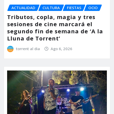
ACTUALIDAD
CULTURA
FIESTAS
OCIO
Tributos, copla, magia y tres
sesiones de cine marcará el
segundo fin de semana de ‘A la
Lluna de Torrent’
torrent al dia
Ago 6, 2026