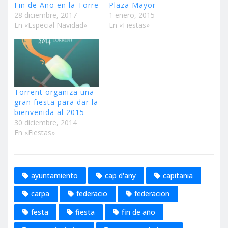
Fin de Año en la Torre
Plaza Mayor
28 diciembre, 2017
1 enero, 2015
En «Especial Navidad»
En «Fiestas»
Torrent organiza una
gran fiesta para dar la
bienvenida al 2015
30 diciembre, 2014
En «Fiestas»
ayuntamiento
cap d'any
capitania
carpa
federacio
federacion
festa
fiesta
fin de año