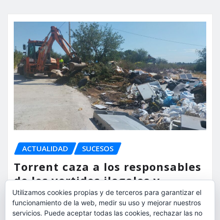
ACTUALIDAD
SUCESOS
Torrent caza a los responsables
de los vertidos ilegales y
endurece las sanciones
Utilizamos cookies propias y de terceros para garantizar el
funcionamiento de la web, medir su uso y mejorar nuestros
servicios. Puede aceptar todas las cookies, rechazar las no
torrent al dia
Ago 7, 2026