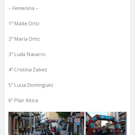
– Femenina –
1ª Maite Ortiz
2ª María Ortiz
3ª Luda Navarro
4ª Cristina Zalvez
5ª Lucia Domínguez
6ª Pilar Alcira