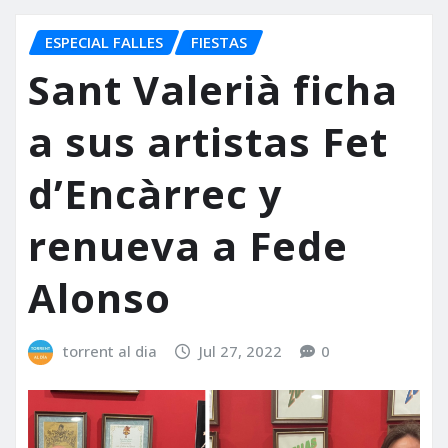
ESPECIAL FALLES
FIESTAS
Sant Valerià ficha
a sus artistas Fet
d’Encàrrec y
renueva a Fede
Alonso
torrent al dia
Jul 27, 2022
0