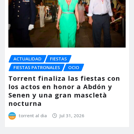
ACTUALIDAD
FIESTAS
FIESTAS PATRONALES
OCIO
Torrent finaliza las fiestas con
los actos en honor a Abdón y
Senen y una gran mascletà
nocturna
torrent al dia
Jul 31, 2026