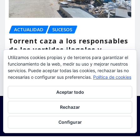
ACTUALIDAD
SUCESOS
Torrent caza a los responsables
de los vertidos ilegales y
endurece las sanciones
Utilizamos cookies propias y de terceros para garantizar el
funcionamiento de la web, medir su uso y mejorar nuestros
servicios. Puede aceptar todas las cookies, rechazar las no
torrent al dia
Ago 7, 2026
necesarias o configurar sus preferencias.
Política de cookies
Privacidad y cookies: este sitio usa cookies. Si continúas navegando
Aceptar todo
por él, aceptas su uso.
Para obtener más información, incluido cómo gestionar las cookies,
Rechazar
consulta:
Política de cookies
Configurar
Copyright © 2025 | Funciona con
WordPress
|
Seattle