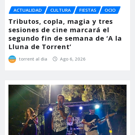
ACTUALIDAD
CULTURA
FIESTAS
OCIO
Tributos, copla, magia y tres
sesiones de cine marcará el
segundo fin de semana de ‘A la
Lluna de Torrent’
torrent al dia
Ago 6, 2026