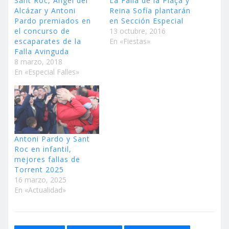
Sant Roc, Ángel del
La Falla de la Plaça y
Alcázar y Antoni
Reina Sofía plantarán
Pardo premiados en
en Sección Especial
el concurso de
13 octubre, 2016
escaparates de la
En «Fiestas»
Falla Avinguda
8 marzo, 2018
En «Especial Falles»
Antoni Pardo y Sant
Roc en infantil,
mejores fallas de
Torrent 2025
16 marzo, 2025
En «Actualidad»