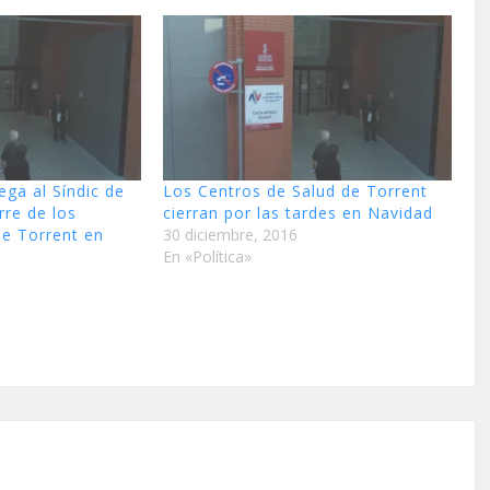
ega al Síndic de
Los Centros de Salud de Torrent
rre de los
cierran por las tardes en Navidad
de Torrent en
30 diciembre, 2016
En «Política»