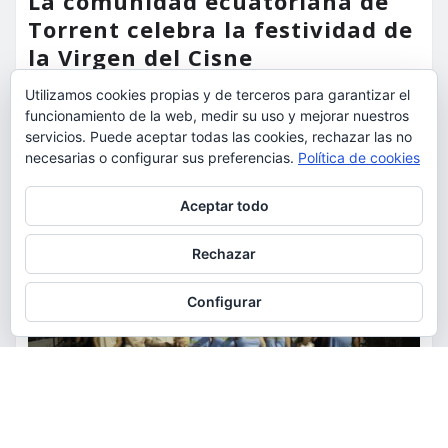
La comunidad ecuatoriana de
Torrent celebra la festividad de
la Virgen del Cisne
Utilizamos cookies propias y de terceros para garantizar el
torrent al dia
Ago 9, 2026
funcionamiento de la web, medir su uso y mejorar nuestros
servicios. Puede aceptar todas las cookies, rechazar las no
necesarias o configurar sus preferencias.
Política de cookies
Privacidad y cookies: este sitio usa cookies. Si continúas navegando
Aceptar todo
por él, aceptas su uso.
Para obtener más información, incluido cómo gestionar las cookies,
Rechazar
consulta:
Política de cookies
Configurar