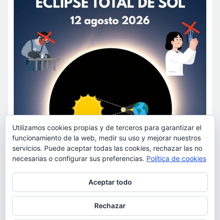
Utilizamos cookies propias y de terceros para garantizar el
funcionamiento de la web, medir su uso y mejorar nuestros
servicios. Puede aceptar todas las cookies, rechazar las no
necesarias o configurar sus preferencias.
Política de cookies
Privacidad y cookies: este sitio usa cookies. Si continúas navegando
Aceptar todo
por él, aceptas su uso.
Para obtener más información, incluido cómo gestionar las cookies,
Rechazar
consulta:
Política de cookies