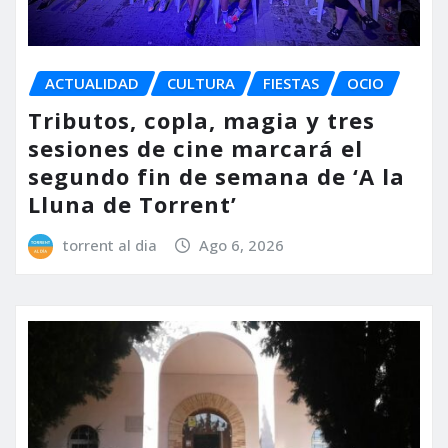
ACTUALIDAD
CULTURA
FIESTAS
OCIO
Tributos, copla, magia y tres
sesiones de cine marcará el
segundo fin de semana de ‘A la
Lluna de Torrent’
torrent al dia
Ago 6, 2026