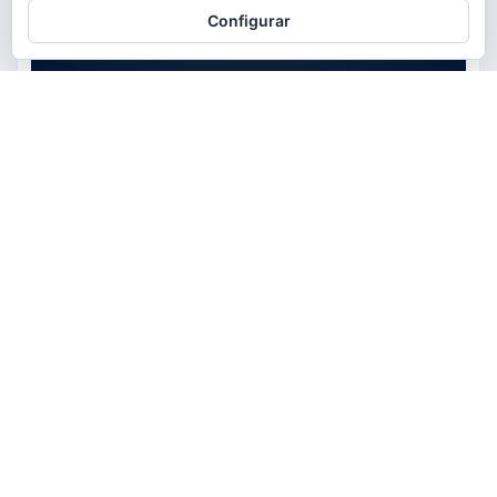
Configurar
ACTUALIDAD
EDUCACIÓN
MEDIO AMBIENTE
OCIO
AstroTorrent organiza una
observación pública del eclipse
total de Sol del 12 de agosto en
Torrent en el Safranar junto a
las vías del AVE
torrent al dia
Ago 5, 2026