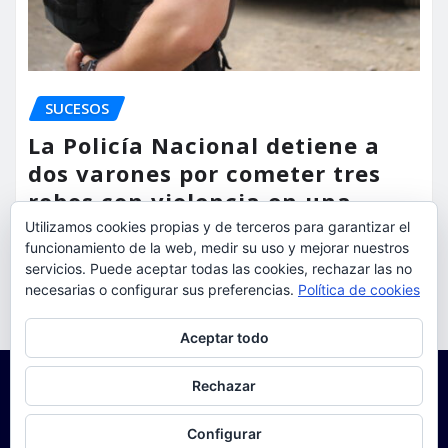
SUCESOS
La Policía Nacional detiene a
dos varones por cometer tres
robos con violencia en una
misma mañana
Utilizamos cookies propias y de terceros para garantizar el
funcionamiento de la web, medir su uso y mejorar nuestros
torrent al dia
Ago 7, 2026
servicios. Puede aceptar todas las cookies, rechazar las no
necesarias o configurar sus preferencias.
Política de cookies
Privacidad y cookies: este sitio usa cookies. Si continúas navegando
Aceptar todo
por él, aceptas su uso.
Para obtener más información, incluido cómo gestionar las cookies,
Rechazar
consulta:
Política de cookies
Configurar