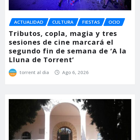
ACTUALIDAD
CULTURA
FIESTAS
OCIO
Tributos, copla, magia y tres
sesiones de cine marcará el
segundo fin de semana de ‘A la
Lluna de Torrent’
torrent al dia
Ago 6, 2026