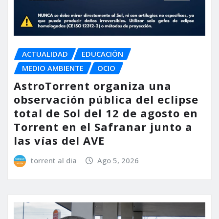
ACTUALIDAD
EDUCACIÓN
MEDIO AMBIENTE
OCIO
AstroTorrent organiza una
observación pública del eclipse
total de Sol del 12 de agosto en
Torrent en el Safranar junto a
las vías del AVE
torrent al dia
Ago 5, 2026