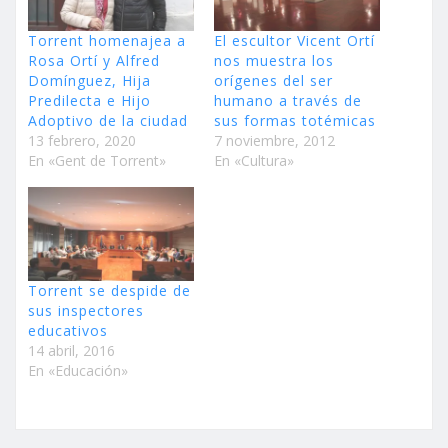
Torrent homenajea a
El escultor Vicent Ortí
Rosa Ortí y Alfred
nos muestra los
Domínguez, Hija
orígenes del ser
Predilecta e Hijo
humano a través de
Adoptivo de la ciudad
sus formas totémicas
13 febrero, 2020
7 noviembre, 2012
En «Gent de Torrent»
En «Cultura»
Torrent se despide de
sus inspectores
educativos
14 abril, 2016
En «Educación»