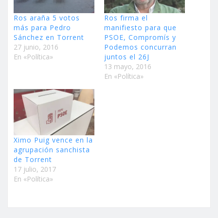
Ros araña 5 votos
Ros firma el
más para Pedro
manifiesto para que
Sánchez en Torrent
PSOE, Compromís y
27 junio, 2016
Podemos concurran
En «Política»
juntos el 26J
13 mayo, 2016
En «Política»
Ximo Puig vence en la
agrupación sanchista
de Torrent
17 julio, 2017
En «Política»