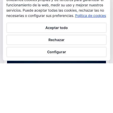
funcionamiento de la web, medir su uso y mejorar nuestros
servicios. Puede aceptar todas las cookies, rechazar las no
necesarias o configurar sus preferencias.
Política de cookies
Privacidad y cookies: este sitio usa cookies. Si continúas navegando
Aceptar todo
por él, aceptas su uso.
Para obtener más información, incluido cómo gestionar las cookies,
Rechazar
consulta:
Política de cookies
Configurar
ACTUALIDAD
EDUCACIÓN
MEDIO AMBIENTE
OCIO
AstroTorrent organiza una
observación pública del eclipse
total de Sol del 12 de agosto en
Torrent en el Safranar junto a