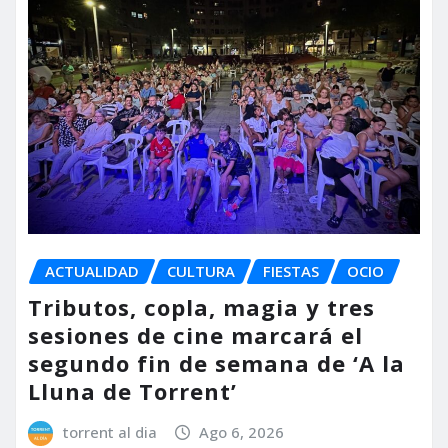
ACTUALIDAD
CULTURA
FIESTAS
OCIO
Tributos, copla, magia y tres
sesiones de cine marcará el
segundo fin de semana de ‘A la
Lluna de Torrent’
torrent al dia
Ago 6, 2026